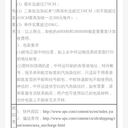
(1) 最长边超过270CM；
包
(2) 二条短边加起来*2再加长边超过330CM（但不能超过
装
419CM要再加收一次388元每件）；
要
(3) 单件实重超过69KG。
求
注：以上两点，加收的40RMB和388RMB都是要重复计加
收费用。
3，包装要求
(1)邮包正面中间位置，贴上从中环运物流系统里面打印
的地址标签；
(2)需特别强调的是，中环运印刷的有香港地址，特许帐
号，报关单和航空标签的汽泡袋信封，只适应于用香港
邮政发货的平邮和挂号邮包，中欧快递邮包不能使用此
种信封，中环运提供空白的汽泡袋信封，如有需要，请
和客服专员联系购买；用户也可使用自己的包装材料，
但外包装上不能有无关字样。
跟
1、快件跟踪：
http://www.ups.com/content/us/en/index.jsx
踪
2、偏远查询，
http://www.ups.com/content/cn/zh/shipping/c
查
ost/zones/area_surcharge.html