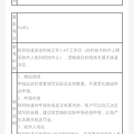
询
服
务
FedEx
项
目
参
联邦快递派送时效正常2-4个工作日（此时效为快件上网
考
至收件人收到此快件止），需根据目的地海关通关速递
时
决定。
效
1，物品描述
申报品名时需要填写实际品名和数量。不接受礼物或样
品申报。
2，申报价值
操
联邦快递对申报价值是没有要求的，客户可以自己决定
作
填写的金额，建议按货物的实际申报价值申报，以免产
说
生高额关税及罚金。
明
3，收件人地址