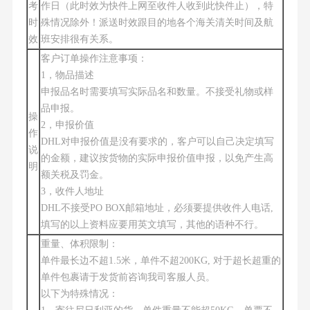
考
作日（此时效为快件上网至收件人收到此快件止），特
时
殊情况除外！派送时效跟目的地各个海关清关时间及航
效
班安排很有关系。
客户订单操作注意事项：
1，物品描述
申报品名时需要填写实际品名和数量。不接受礼物或样
品申报。
操
2，申报价值
作
DHL对申报价值是没有要求的，客户可以自己决定填写
说
的金额，建议按货物的实际申报价值申报，以免产生高
明
额关税及罚金。
3，收件人地址
DHL不接受PO BOX邮箱地址，必须要提供收件人电话,
填写的以上资料应要用英文填写，其他的语种不行。
重量、体积限制：
单件最长边不超1.5米，单件不超200KG, 对于超长超重的
单件包裹请于发货前咨询我司客服人员。
以下为特殊情况：