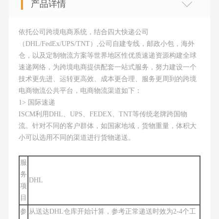
产品详情
依托公司跨境电商系统，结合四大快递公司
（DHL/FedEx/UPS/TNT）,公司自建专线，邮政小包，海外
仓，以及定制物流方案等世界地区性优质速递资源构建全球
速递网络，为跨境电商提供配套一站式服务，努力建设一个
技术更先进、运转更高效、成本更合理、服务更周到的跨境
电商物流公共平台，电商物流渠道如下：
1> 国际速递
ISCM利用DHL、UPS、FEDEX、TNT等传统老牌跨国物
流。针对不同的客户群体，如国家地域，货物重量，体积大
小可以选用不同的渠道进行货物递送。
服
务
DHL
项
目
参
从送达DHL仓库开始计算，参考正常递送时效为2-4个工