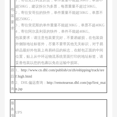
1，寄往尼日利亚的货，单件重量不能超50KG，单票不
超50KG，建议拆分为多票，每票重量不超过50KG。
包
2，寄往安哥拉的快件，单件重量不能超50KG，单票不
装
超250KG，
要
3，寄往突尼斯的单件重量不能超30KG，单票不超40KG
求
4，寄往阿尔及利亚的快件，单件不能超40KG。
包装要求：请注意包装要完好，不要易破损，在包装袋
外侧除地址标签外，尽量不要带其他无关标识，对于易
碎品最好外包装上有易碎品的标志，在邮包正面的中间
位置，贴上从中环运物流系统里面打印的地址标签，请
妥善包装以您的包裹以免在运输中损坏。
跟
1、
http://www.cn.dhl.com/publish/cn/zh/eshipping/track/sre
踪
f.high.html
查
2、DHL偏远查询：
http://remoteareas.dhl.com/jsp/first_mai
询
n.jsp
服
务
UPS
项