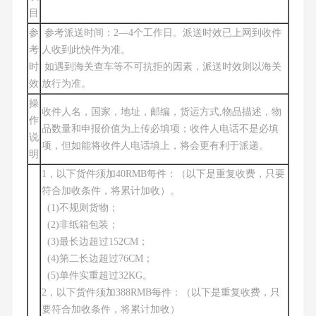
目
参
参考派送时间：2—4个工作日。派送时效已上网到收件
考
人收到此快件为准。
时
如遇到海关查车等不可抗拒的因素，派送时效则以海关
效
放行为准。
操
收件人名，国家，地址，邮编，货运方式,物品描述，物
作
品数量和申报价值为上传必填项；收件人电话不是必填
说
项，但如能将收件人电话填上，将会更有利于派递。
明
1，以下货件须加40RMB每件：（以下是重复收费，只要
符合加收条件，将累计加收）。
(1)不规则货物；
(2)非纸箱包装；
(3)最长边超过152CM；
(4)第二长边超过76CM；
(5)单件实重超过32KG。
2，以下货件须加388RMB每件：（以下是重复收费，只
要符合加收条件，将累计加收）