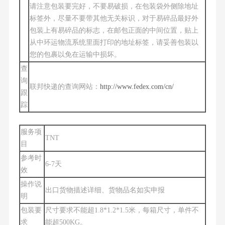
请注意包装要完好，不要易破损，在包装袋外侧除地址
标签外，尽量不要带其他无关标识，对于易碎品最好外
包装上有易碎品的标志，在邮包正面的中间位置，贴上
从中环运物流系统里面打印的地址标签，请妥善包装以
您的包裹以免在运输中损坏。
查
询
联邦快递的查询网站：
http://www.fedex.com/cn/
跟
踪
服务项
TNT
目
参考时
6-7天
效
操作说
出口货物描述详细、货物品名如实申报
明
包装要
尺寸要求不能超1.8*1.2*1.5米，每箱尺寸，单件不
求
能超500KG。