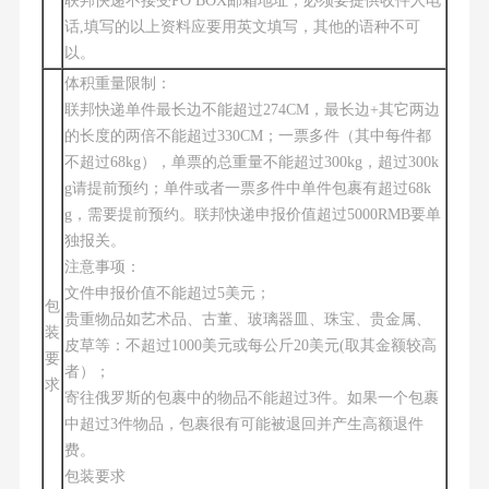
联邦快递不接受PO BOX邮箱地址，必须要提供收件人电
话,填写的以上资料应要用英文填写，其他的语种不可
以。
体积重量限制：
联邦快递单件最长边不能超过274CM，最长边+其它两边
的长度的两倍不能超过330CM；一票多件（其中每件都
不超过68kg），单票的总重量不能超过300kg，超过300k
g请提前预约；单件或者一票多件中单件包裹有超过68k
g，需要提前预约。联邦快递申报价值超过5000RMB要单
独报关。
注意事项：
文件申报价值不能超过5美元；
包
贵重物品如艺术品、古董、玻璃器皿、珠宝、贵金属、
装
皮草等：不超过1000美元或每公斤20美元(取其金额较高
要
者）；
求
寄往俄罗斯的包裹中的物品不能超过3件。如果一个包裹
中超过3件物品，包裹很有可能被退回并产生高额退件
费。
包装要求